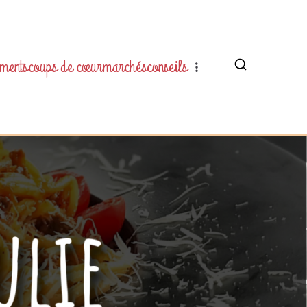
ments
coups de cœur
marchés
conseils