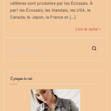
célèbres sont produites par les Écossais. À
part les Écossais, les Irlandais, les USA, le
Canada, le Japon, la France et […]
Lire la suite
S
e
a
r
A propos de moi
c
h
f
o
r