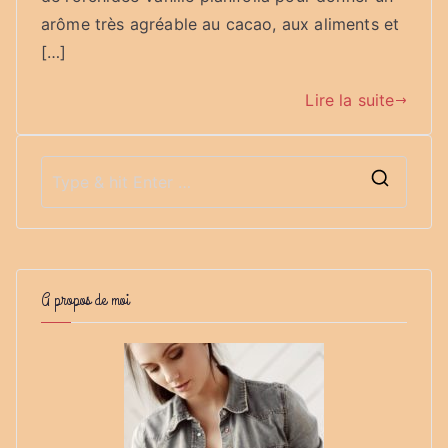
arôme très agréable au cacao, aux aliments et
[…]
Lire la suite
S
e
a
r
A propos de moi
c
h
f
o
r
: